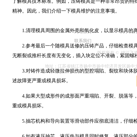
了解模具技术标准。例如，压铸模具是一种非常昂贵的特
精神。因此，我们介绍一下模具维护的注意事项。
1.清理模具周围的金属外壳和氧化皮，以显示模具的
网站首页
关于我
联系我们
2.参考最后一个随模具送修的压铸产品，仔细检查模具
版权所有 © 镇江
无断裂或推杆长度有无变化，插入块定位不准确，紧固螺
地址：江苏省镇江市扬中市扬中经济开发区扬中大道兴隆段1
3.对铸件造成轻微拉伸损伤的型腔塌陷、裂纹和块体脱
述故障更严重或模具损坏。
4.如果大型成形件的成形面严重塌陷、开裂、脱落等，
重或模具损坏。
5.抽芯机构和导向装置等滑动部件应彻底清洁，仔细检
6.如有液压抽芯，液压件与模具同时修复。液压部分的