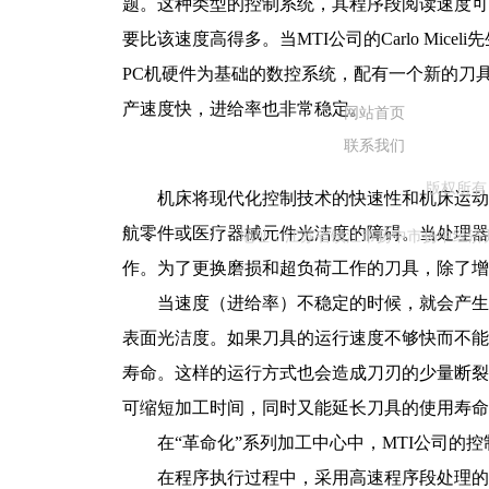
题。这种类型的控制系统，其程序段阅读速度可
要比该速度高得多。当MTI公司的Carlo M
PC机硬件为基础的数控系统，配有一个新的刀具路径
产速度快，进给率也非常稳定。
网站首页
联系我们
版权所有
机床将现代化控制技术的快速性和机床运动的
航零件或医疗器械元件光洁度的障碍。当处理器
地址：江苏省镇江市扬中市扬中经济开发区扬中
作。为了更换磨损和超负荷工作的刀具，除了增
当速度（进给率）不稳定的时候，就会产生一
表面光洁度。如果刀具的运行速度不够快而不能
寿命。这样的运行方式也会造成刀刃的少量断裂
可缩短加工时间，同时又能延长刀具的使用寿命
在“革命化”系列加工中心中，MTI公司的控
在程序执行过程中，采用高速程序段处理的结