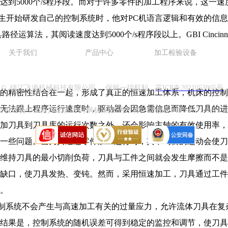
达到5000个/s程序段。而对于许多零件的加工程序来说，这一
iceli先生开始研发自己的控制系统时，他对PC机语言逻辑和有效
运算法，其阅读速度达到5000个/s程序段以上。GBI Cinci
关于我们
产品中心
加工检验设备
 © 镇江飞凌机械科技有限公司 保留一切权利。
苏ICP备2021053905号
精密性结合在一起，形成了真正的恒速加工体系，机床的控制系
无法跟上程序运行速度时，驱动器会因急需信息而降低刀具的进
大道兴隆段189号枫杨集团5号厂房 电话：173-1571-8971 刘先生 邮箱
加刀具到刀具库的运行次数之外，还会影响主轴的有效使用率，
些问题。当刀具通过零件加工运行时，其不均衡的运动会使刀
维持刀具的最小切削负荷，刀具与工件之间就会发生摩擦而不是
缺口，使刀具发热、变钝。然而，采用恒速加工，刀具通过工件
。
制系统不会产生与高速加工有关的过量应力，允许流体刀具在复
果是，控制系统的随机误差可得到稳定的监控和调节，使刀具