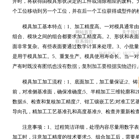
开时，将获得由模具形状决定的工件或清除相应的废料。
个工位移动到另一个工位，并在后一个工位获得成型件的
模具加工基本特点：1、加工精度高。一对模具通常由
网站首页
关于我
组合、模块之间的组合都要求加工精度高。2、形状和表
联系我们
面非常复杂。有些表面要通过数学计算来处理。3、小批
版权所有 © 镇江
是用于模具加工。5、重复生产。模具使用寿命长。当一
产有时既没有图纸也没有数据，复制加工要根据实物进行
地址：江苏省镇江市扬中市扬中经济开发区扬中大道兴隆段1
模具加工加工流程：1、底面加工，加工量保证;2、铸坯
前，对准侧基准面，确保准确度;5、半精加工三维轮廓和
数据;6、检查和复核加工精度;7、钳工镶嵌工艺;对准工
导向孔，精加工工艺基准孔和高度基准;9、检查并重新检
注意事项：1、过程简洁详细，处理内容尽量用数字表示;
加工时，注意加工精度的技术要求;5、组合加工后，需要