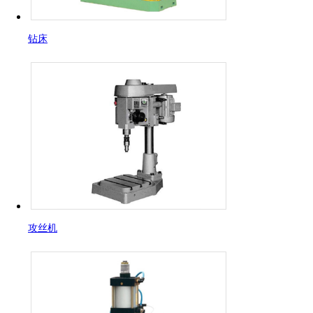
钻床
攻丝机