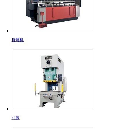
折弯机
冲床